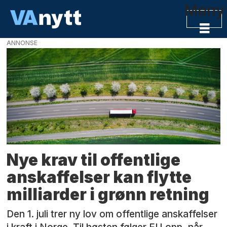
Meny
ANNONSE
Tag:
grønne
anskaffelser
Nye krav til offentlige
anskaffelser kan flytte
milliarder i grønn retning
Den 1. juli trer ny lov om offentlige anskaffelser