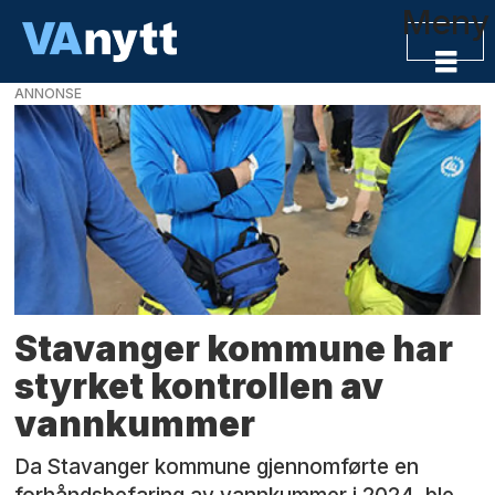
Meny
ANNONSE
Tag:
stavanger
kommune
Stavanger kommune har
styrket kontrollen av
vannkummer
Da Stavanger kommune gjennomførte en