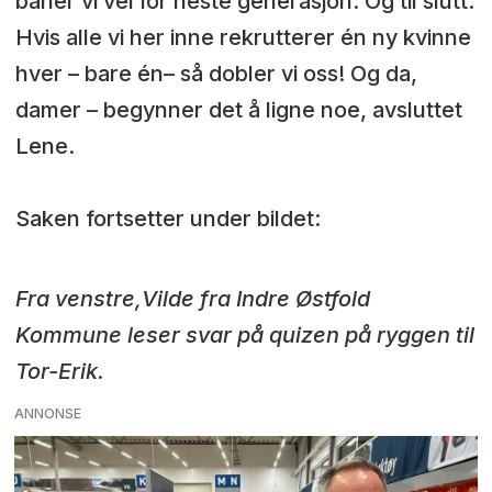
baner vi vei for neste generasjon. Og til slutt:
Hvis alle vi her inne rekrutterer én ny kvinne
hver – bare én– så dobler vi oss! Og da,
damer – begynner det å ligne noe, avsluttet
Lene.
Saken fortsetter under bildet:
Fra venstre,Vilde fra Indre Østfold
Kommune leser svar på quizen på ryggen til
Tor-Erik.
ANNONSE