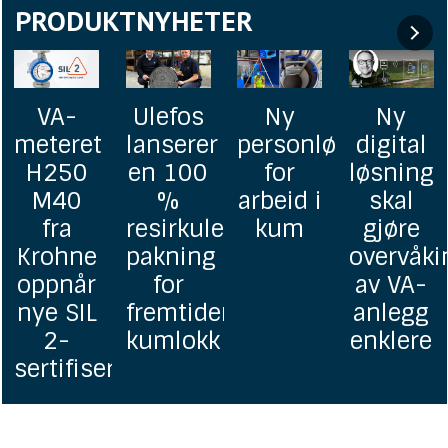
PRODUKTNYHETER
Ny
Ny
GF
Online
personløfter
digital
lanserer
bakterie
for
løsning
Uponor
for
arbeid i
skal
homogene
drikkeva
erbar
kum
gjøre
grunnavløpsrør
overvåking
i PP
av VA-
ens
anlegg
enklere