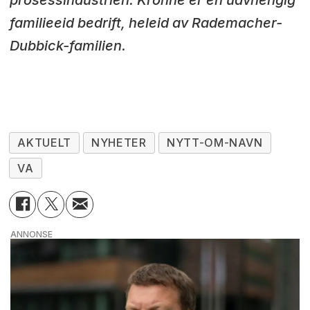
prosessindustrien. Krohne er en uavhengig
familieeid bedrift, heleid av Rademacher-
Dubbick-familien.
AKTUELT
NYHETER
NYTT-OM-NAVN
VA
ANNONSE