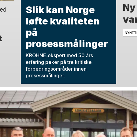
Ny
Slik kan Norge
med
van
løfte kvaliteten
på
NYHET
t
prosessmålinger
KROHNE‑ekspert med 50 års
erfaring peker på tre kritiske
forbedringsområder innen
prosessmålinger.