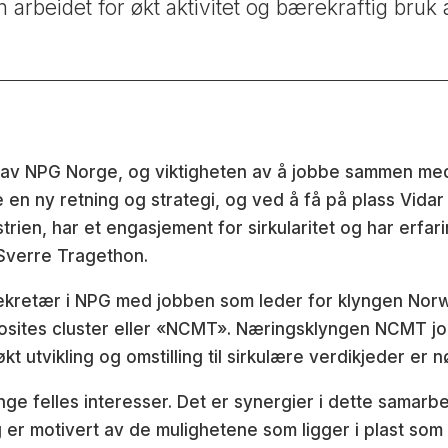
 arbeidet for økt aktivitet og bærekraftig bruk
n av NPG Norge, og viktigheten av å jobbe sammen med 
e en ny retning og strategi, og ved å få på plass Vida
trien, har et engasjement for sirkularitet og har erfa
 Sverre Tragethon.
kretær i NPG med jobben som leder for klyngen Norwe
sites cluster eller «NCMT». Næringsklyngen NCMT job
kt utvikling og omstilling til sirkulære verdikjeder er 
ge felles interesser. Det er synergier i dette samar
er motivert av de mulighetene som ligger i plast som 