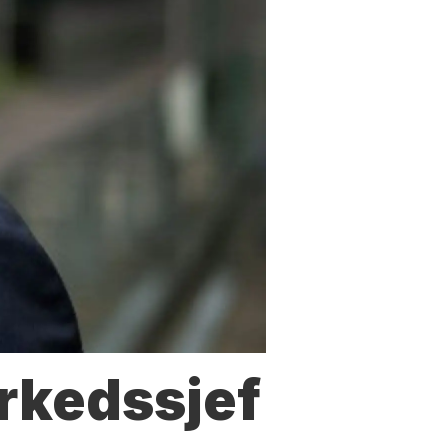
arkedssjef