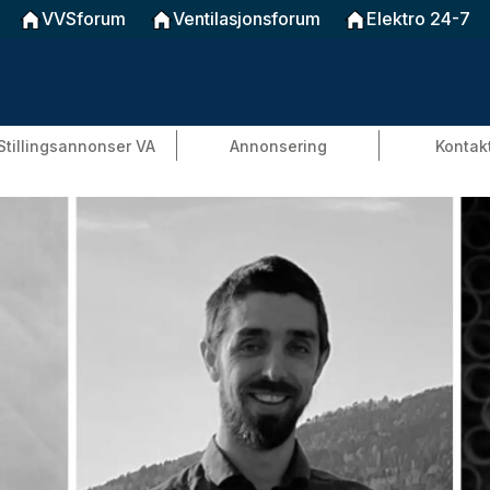
VVSforum
Ventilasjonsforum
Elektro 24-7
Stillingsannonser VA
Annonsering
Kontak