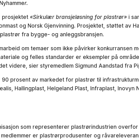
ar Nyhamme
r.
 prosjektet
«Sirkulær bransjeløsning for plastrør»
i sa
mast og Norsk Gjenvinning. Prosjektet, støttet av Han
 plastrør fra bygge- og anleggsbransjen.
samarbeid om temaer som ikke påvirker konkurransen m
 materiale og felles standarder er eksempler på område
eidet videre, sier styremedlem Sigmund Aandstad fra Pi
 prosent av markedet for plastrør til infrastrukturm
alis, Hallingplast, Helgeland Plast, Infraplast, Inovyn
sasjon som representerer plastrørindustrien overfor
 medlemmer er plastrørprodusenter og råvareleveran