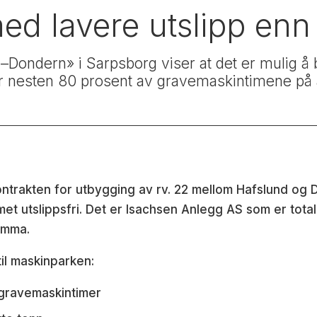
ed lavere utslipp enn
d–Dondern» i Sarpsborg viser at det er mulig 
6 er nesten 80 prosent av gravemaskintimene på
ontrakten for utbygging av rv. 22 mellom Hafslund og
rmet utslippsfri. Det er Isachsen Anlegg AS som er tot
omma.
til maskinparken:
 gravemaskintimer