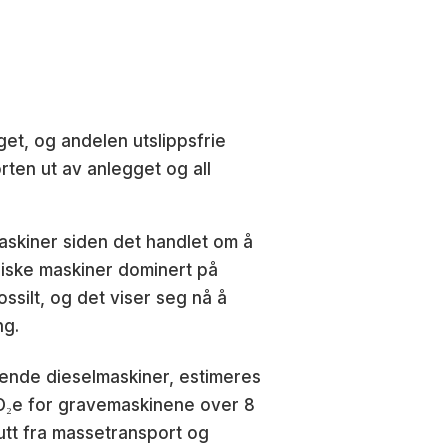
et, og andelen utslippsfrie
ten ut av anlegget og all
askiner siden det handlet om å
riske maskiner dominert på
ssilt, og det viser seg nå å
ng.
varende dieselmaskiner, estimeres
 CO₂e for gravemaskinene over 8
kutt fra massetransport og