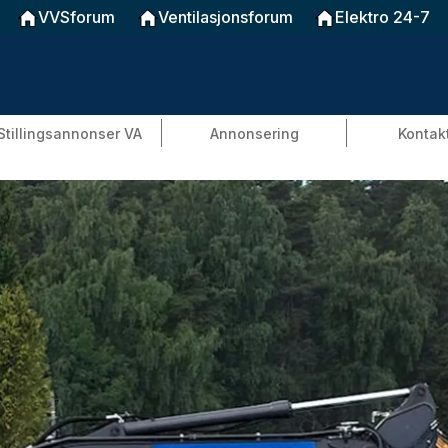
VVSforum
Ventilasjonsforum
Elektro 24-7
Stillingsannonser VA
Annonsering
Kontak