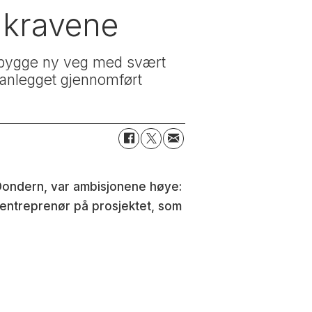
 kravene
å bygge ny veg med svært
 anlegget gjennomført
 Dondern, var ambisjonene høye:
alentreprenør på prosjektet, som