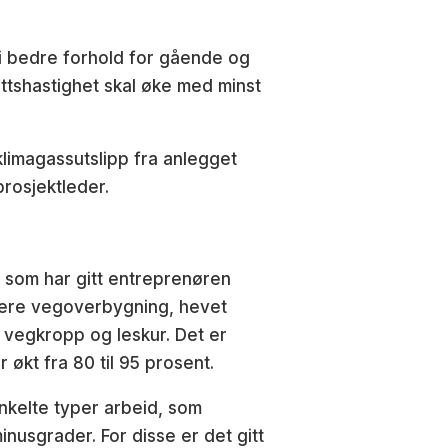
i bedre forhold for gående og
ttshastighet skal øke med minst
klimagassutslipp fra anlegget
rosjektleder.
 som har gitt entreprenøren
lankere vegoverbygning, hevet
 vegkropp og leskur. Det er
 økt fra 80 til 95 prosent.
enkelte typer arbeid, som
nusgrader. For disse er det gitt