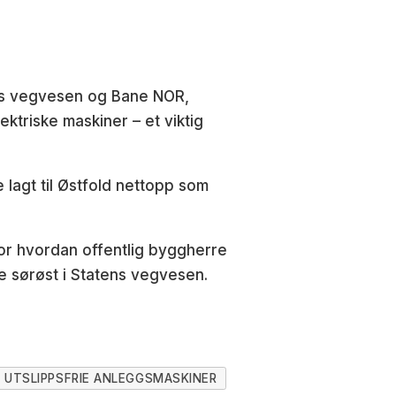
ens vegvesen og Bane NOR,
ktriske maskiner – et viktig
 lagt til Østfold nettopp som
for hvordan offentlig byggherre
de sørøst i Statens vegvesen.
UTSLIPPSFRIE ANLEGGSMASKINER