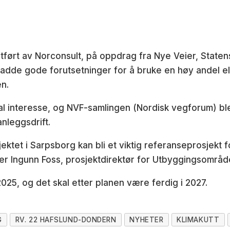
 utført av Norconsult, på oppdrag fra Nye Veier, Stat
adde gode forutsetninger for å bruke en høy andel ele
en.
al interesse, og NVF-samlingen (Nordisk vegforum) ble
anleggsdrift.
ektet i Sarpsborg kan bli et viktig referanseprosjekt 
 sier Ingunn Foss, prosjektdirektør for Utbyggingsområ
2025, og det skal etter planen være ferdig i 2027.
G
RV. 22 HAFSLUND-DONDERN
NYHETER
KLIMAKUTT