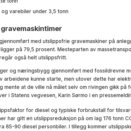
tte tonn
y og varebiler under 3,5 tonn
e gravemaskintimer
r gjennomført med utslippsfrie gravemaskiner på anlegg
ligger på 79,5 prosent. Mesteparten av massetranspor
går også helt utslippsfritt.
oliger og næringsbygg gjennomført med fossildrevne m
v arbeidene kunne starte, men utover dette har elekt
mente at de ville nå målet selv om rivingen gikk på fo
giver i Statens vegvesen, Karin Sørmo i en pressemeldi
lippsfaktor for diesel og typiske forbrukstall for tils
iner har gitt en utslippsreduksjon på om lag 176 tonn
fra 85-90 diesel personbiler. I tillegg kommer utslipps