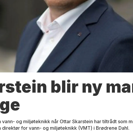
rstein blir ny m
rge
 vann- og miljøteknikk når Ottar Skarstein har tiltrådt som m
 direktør for vann- og miljøteknikk (VMT) i Brødrene Dahl.