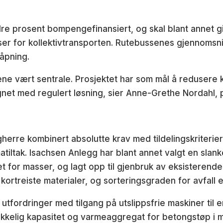
 prosent bompengefinansiert, og skal blant annet g
er for kollektivtransporten. Rutebussenes gjennomsni
gåpning.
nene vært sentrale. Prosjektet har som mål å redusere 
et med regulert løsning, sier Anne-Grethe Nordahl, p
erre kombinert absolutte krav med tildelingskriterier
klimatiltak. Isachsen Anlegg har blant annet valgt en s
t for masser, og lagt opp til gjenbruk av eksisterende
rtreiste materialer, og sorteringsgraden for avfall er
utfordringer med tilgang på utslippsfrie maskiner til 
ekkelig kapasitet og varmeaggregat for betongstøp i mi