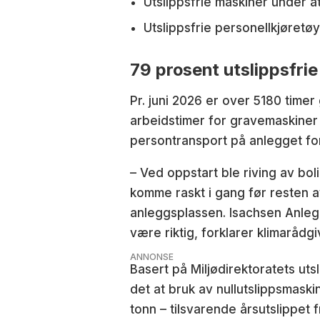
Utslippsfrie maskiner under å
Utslippsfrie personellkjøretø
79 prosent utslippsfri
Pr. juni 2026 er over 5180 time
arbeidstimer for gravemaskiner 
persontransport på anlegget fore
– Ved oppstart ble riving av b
komme raskt i gang før resten a
anleggsplassen. Isachsen Anlegg 
være riktig, forklarer klimaråd
ANNONSE
Basert på Miljødirektoratets uts
det at bruk av nullutslippsmask
tonn – tilsvarende årsutslippet 