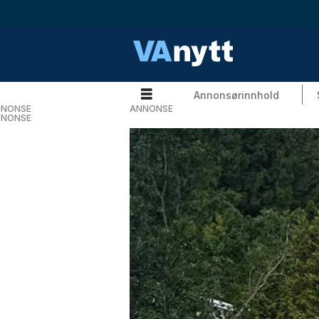
Annonsørinnhold
NONSE
ANNONSE
NONSE