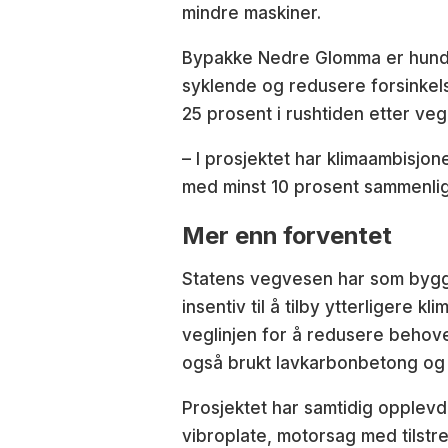
mindre maskiner.
Bypakke Nedre Glomma er hundre
syklende og redusere forsinkels
25 prosent i rushtiden etter ve
– I prosjektet har klimaambisjo
med minst 10 prosent sammenlign
Mer enn forventet
Statens vegvesen har som byggh
insentiv til å tilby ytterligere 
veglinjen for å redusere behove
også brukt lavkarbonbetong og ko
Prosjektet har samtidig opplevd 
vibroplate, motorsag med tilstr