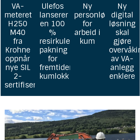
Ny
Ny
GF
Online
personløfter
digital
lanserer
bakterie
for
løsning
Uponor
for
arbeid i
skal
homogene
drikkeva
erbar
kum
gjøre
grunnavløpsrør
overvåking
i PP
av VA-
ens
anlegg
enklere