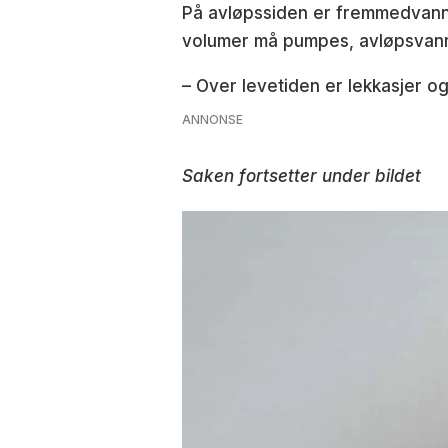
På avløpssiden er fremmedvann f
volumer må pumpes, avløpsvannet
– Over levetiden er lekkasjer o
ANNONSE
Saken fortsetter under bildet