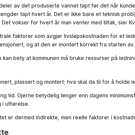
 deler av det produserte vannet tapt før det når kund
gder tapt hvert år. Det er ikke bare et teknisk prob
 Det vokser for hvert år man venter med tiltak, sier Kv
rale faktorer som avgjør livsløpskostnaden for et led
imensjonert, og at den er montert korrekt fra starten av.
e kan bety at kommunen må bruke ressurser på ledninge
nert, plassert og montert; hva skal da til for å holde 
lang tid. Gjerne betydelig lenger enn dagens minimumsf
 i utførelse.
tet er dermed indirekte, men reelle faktorer i kostnad
tte