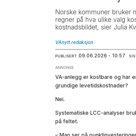
Norske kommuner bruker mil
regner på hva ulike valg kos
kostnadsbildet, sier Julia Kv
VAnytt
redaksjon
09.06.2026 - 10:57
PUBLISERT
SI
ANNONSE
VA-anlegg er kostbare og har en
grundige levetidskostnader?
Nei.
Systematiske LCC-analyser bruke
på feltet.
– Man ser på punktinvesteringen.