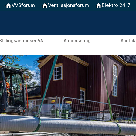
VVSforum
Ventilasjonsforum
Elektro 24-7
Stillingsannonser VA
Annonsering
Kontak