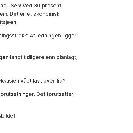
ene. Selv ved 30 prosent
lem. Det er et økonomisk
itsjøen.
ningsstrekk: At ledningen ligger
n langt tidligere enn planlagt,
lekkasjenivået lavt over tid?
orutsetninger. Det forutsetter
sbildet