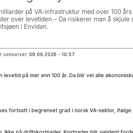
liarder på VA-infrastruktur med over 100 års 
ter over levetiden.– Da risikerer man å skjule s
itsjøen i Envidan.
09.06.2026 - 10:57
ST OPPDATERT
 levetid på mer enn 100 år. Da blir vel alle økonomis
s fortsatt i begrenset grad i norsk VA-sektor, ifølg
 Ikke på driftskostnader. Kostnader blir sjeldent forde