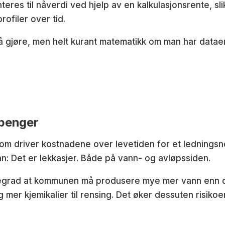
teres til nåverdi ved hjelp av en kalkulasjonsrente, s
rofiler over tid.
å gjøre, men helt kurant matematikk om man har dataen
 penger
m driver kostnadene over levetiden for et ledningsnet
n: Det er lekkasjer. Både på vann- og avløpssiden.
jegrad at kommunen må produsere mye mer vann enn d
 mer kjemikalier til rensing. Det øker dessuten risikoe