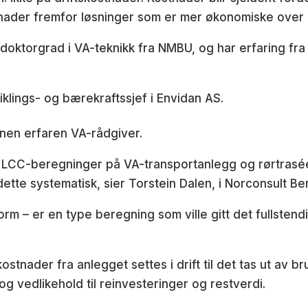
stnader fremfor løsninger som er mer økonomiske over
ar doktorgrad i VA-teknikk fra NMBU, og har erfaring f
iklings- og bærekraftssjef i Envidan AS.
nen erfaren VA-rådgiver.
ri LCC-beregninger på VA-transportanlegg og rørtrasé
ette systematisk, sier Torstein Dalen, i Norconsult Be
orm – er en type beregning som ville gitt det fullstend
stnader fra anlegget settes i drift til det tas ut av br
 og vedlikehold til reinvesteringer og restverdi.