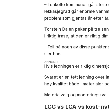
– I enkelte kommuner går store
lekkasjegrad går enorme vannmen
problem som gjentas år etter år.
Torstein Dalen peker på tre sent
i riktig trasé, at den er riktig d
– Feil på noen av disse punkten
sier han.
ANNONSE
Hvis ledningen er riktig dimensjo
Svaret er en tett ledning over 
høy kvalitet både i materialer og
Materialvalg og monteringskvali
LCC vs LCA vs kost-ny