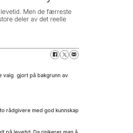
levetid. Men de færreste
tore deler av det reelle
ke valg gjort på bakgrunn av
e to rådgivere med god kunnskap
lt på levetid. Da risikerer man å