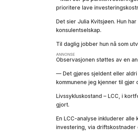
prioritere lave investeringsko
Det sier Julia Kvitsjøen. Hun h
konsulentselskap.
Til daglig jobber hun nå som utv
ANNONSE
Observasjonen støttes av en an
— Det gjøres sjeldent eller ald
kommunene jeg kjenner til gjør d
Livssykluskostand – LCC, i kortf
gjort.
En LCC-analyse inkluderer alle ko
investering, via driftskostnader