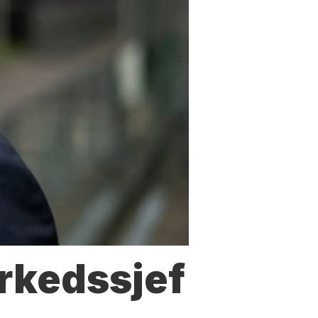
arkedssjef