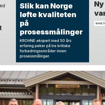
Ny
Slik kan Norge
med
van
løfte kvaliteten
på
NYHET
t
prosessmålinger
KROHNE‑ekspert med 50 års
erfaring peker på tre kritiske
forbedringsområder innen
prosessmålinger.