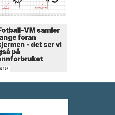
 Fotball-VM samler
ange foran
jermen - det ser vi
gså på
annforbruket
HETER