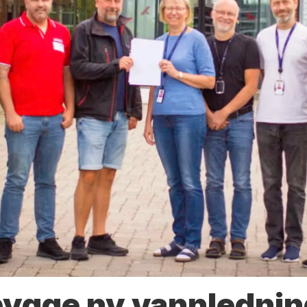
bygge ny vannlednin