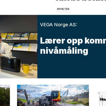
NYHETER
VEGA Norge AS:
Lærer opp kom
nivåmåling