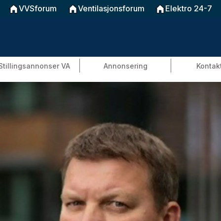
VVSforum
Ventilasjonsforum
Elektro 24-7
Stillingsannonser VA
Annonsering
Kontak