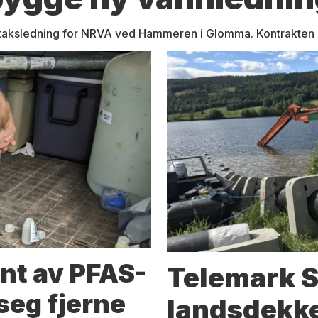
taksledning for NRVA ved Hammeren i Glomma. Kontrakten bl
nt av PFAS-
Telemark S
seg fjerne
landsdekk