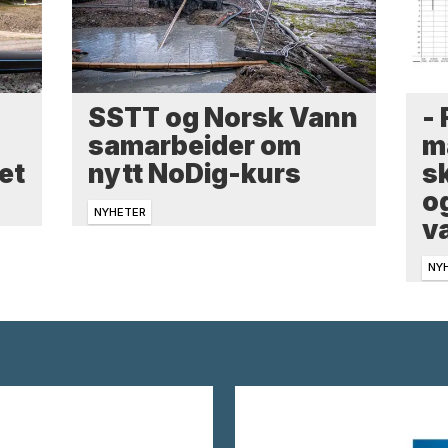
-
SSTT og Norsk Vann
m
samarbeider om
sk
et
nytt NoDig-kurs
o
NYHETER
v
NY