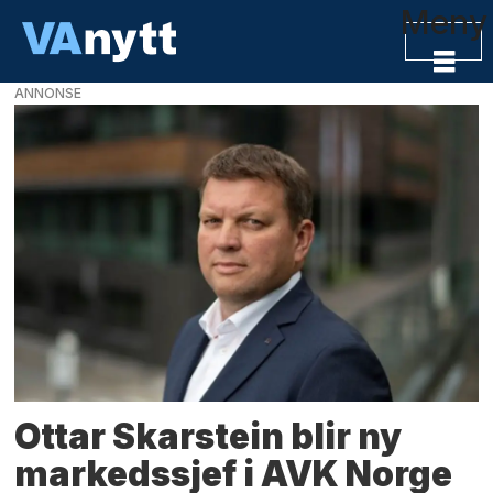
Meny
ANNONSE
VAnytt
-
VA-
bransjens
nyhetskanal
Ottar Skarstein blir ny
markedssjef i AVK Norge