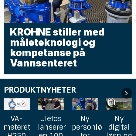
KROHNE stiller med
måleteknologi og
kompetanse på
Vannsenteret
PRODUKTNYHETER
Ulefos
Ny
Ny
GF
lanserer
personløfter
digital
lanserer
en 100
for
løsning
Uponor