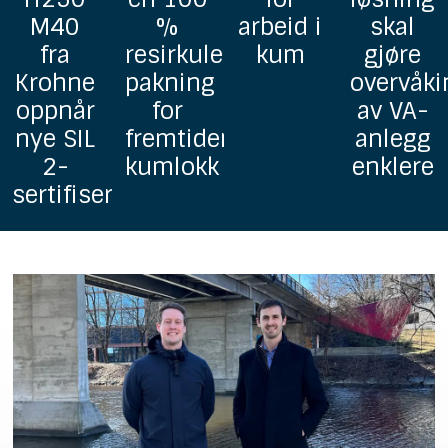
%
arbeid i
skal
homoge
resirkulerbar
kum
gjøre
grunnav
pakning
overvåking
i PP
for
av VA-
fremtidens
anlegg
kumlokk
enklere
ringer