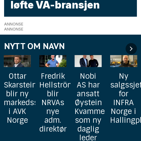
løfte VA-bransjen
ANNONSE
ANNONSE
NYTT OM NAVN
Fredrik
Nobi
Ny
AxFlow
n
Hellström
AS har
salgssjef
styrker
blir
ansatt
for
pumpe-
sjef
NRVAs
Øystein
INFRA
og
nye
Kvamme
Norge i
prosjekt
adm.
som ny
Hallingplast
avdelin
direktør
daglig
med to
leder
erfarne