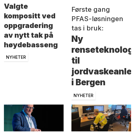
Valgte
Første gang
kompositt ved
PFAS-løsningen
oppgradering
tas i bruk:
av nytt tak på
Ny
høydebasseng
renseteknolog
NYHETER
til
jordvaskeanle
i Bergen
NYHETER