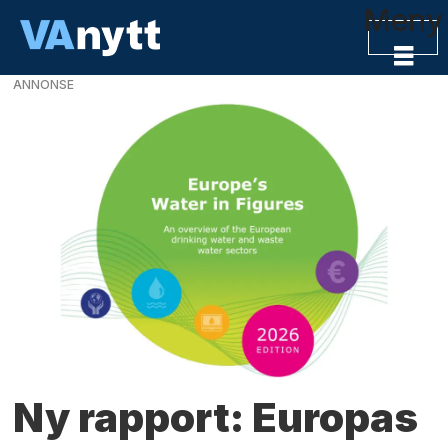
Meny
ANNONSE
VAnytt
-
VA-
bransjens
nyhetskanal
Ny rapport: Europas