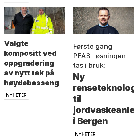
Valgte
Første gang
kompositt ved
PFAS-løsningen
oppgradering
tas i bruk:
av nytt tak på
Ny
høydebasseng
renseteknolog
NYHETER
til
jordvaskeanle
i Bergen
NYHETER