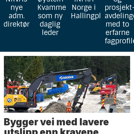
Kvamme
Norge i
prosjekt-
Myhrer
som ny
Hallingplast
avdelingen
i
daglig
med to
selskape
leder
erfarne
salgste
fagprofiler
Bygger vei med lavere
utslipp enn kravene