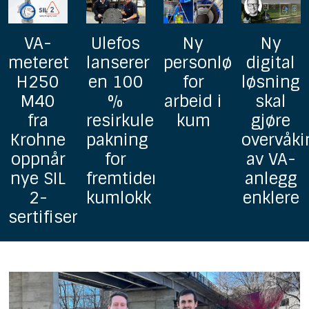
Ulefos
Ny
Ny
GF
lanserer
personløfter
digital
lanserer
en 100
for
løsning
Uponor
%
arbeid i
skal
homoge
resirkulerbar
kum
gjøre
grunnav
pakning
overvåking
i PP
for
av VA-
fremtidens
anlegg
kumlokk
enklere
ringer