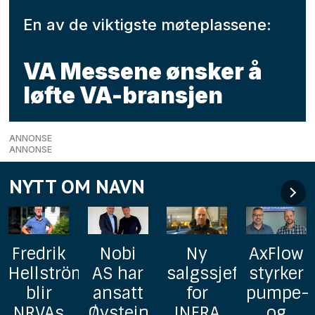
En av de viktigste møteplassene:
VA Messene ønsker å
løfte VA-bransjen
ANNONSE
ANNONSE
NYTT OM NAVN
Nobi
Ny
AxFlow
Helnor
m
AS har
salgssjef
styrker
har
ansatt
for
pumpe-
ansatt
Øystein
INFRA
og
Arild