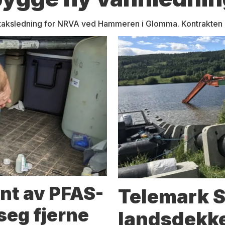
taksledning for NRVA ved Hammeren i Glomma. Kontrakten bl
nt av PFAS-
Telemark S
seg fjerne
landsdekk