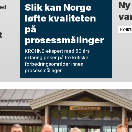
Ny
Slik kan Norge
med
van
løfte kvaliteten
på
NYHET
t
prosessmålinger
KROHNE‑ekspert med 50 års
erfaring peker på tre kritiske
forbedringsområder innen
prosessmålinger.