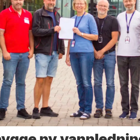
bygge ny vannlednin