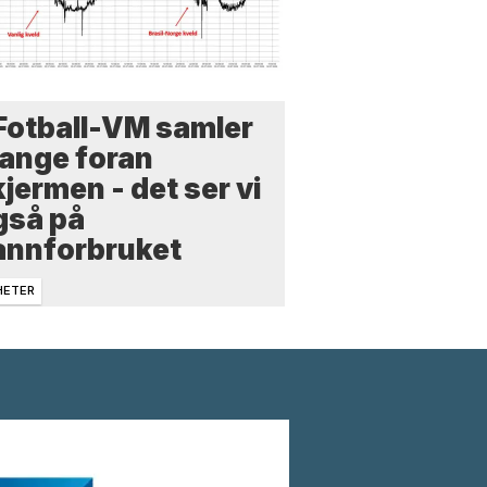
 Fotball-VM samler
ange foran
jermen - det ser vi
gså på
annforbruket
HETER