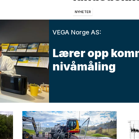
NYHETER
VEGA Norge AS:
Lærer opp kom
nivåmåling