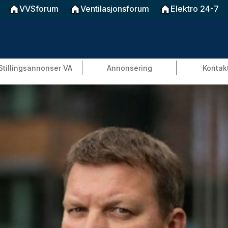
VVSforum
Ventilasjonsforum
Elektro 24-7
Stillingsannonser VA
Annonsering
Kontak