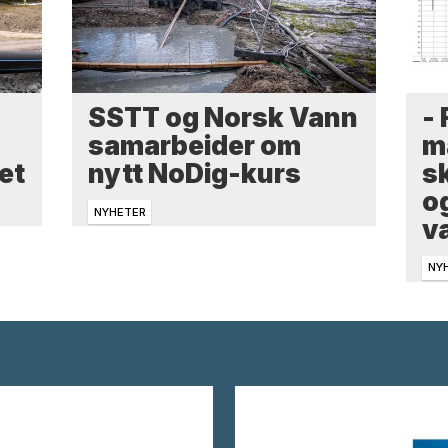
-
SSTT og Norsk Vann
m
samarbeider om
sk
et
nytt NoDig-kurs
o
NYHETER
v
NY