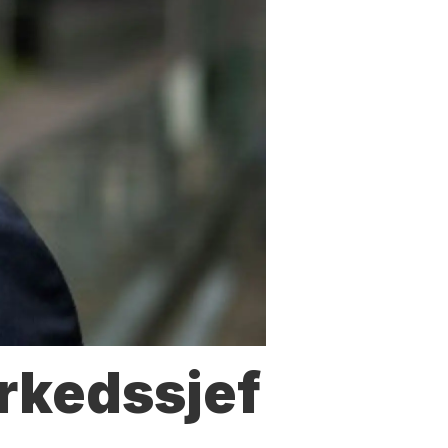
arkedssjef