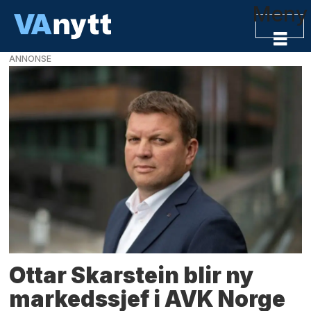
Meny
ANNONSE
VAnytt
-
VA-
bransjens
nyhetskanal
Ottar Skarstein blir ny
markedssjef i AVK Norge