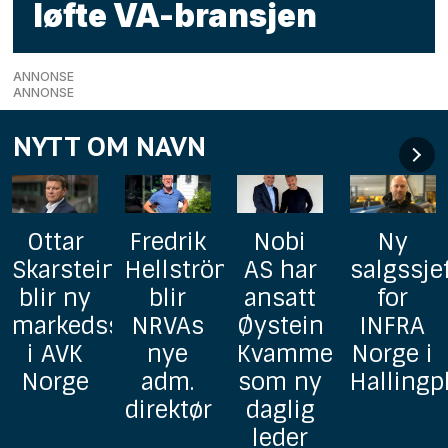
løfte VA-bransjen
ANNONSE
ANNONSE
NYTT OM NAVN
Fredrik
Nobi
Ny
AxFlow
n
Hellström
AS har
salgssjef
styrker
blir
ansatt
for
pumpe-
sjef
NRVAs
Øystein
INFRA
og
nye
Kvamme
Norge i
prosjekt
adm.
som ny
Hallingplast
avdelin
direktør
daglig
med to
leder
erfarne