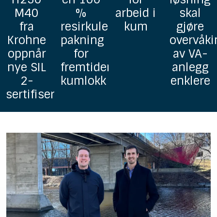
arbeid i
skal
homogene
drikkeva
rbar
kum
gjøre
grunnavløpsrør
overvåking
i PP
av VA-
ns
anlegg
enklere