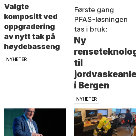
Valgte
Første gang
kompositt ved
PFAS-løsningen
oppgradering
tas i bruk:
av nytt tak på
Ny
høydebasseng
renseteknolog
NYHETER
til
jordvaskeanle
i Bergen
NYHETER