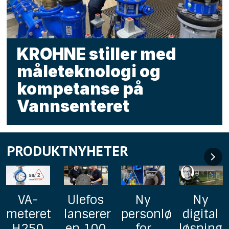
KROHNE stiller med
måleteknologi og
kompetanse på
Vannsenteret
PRODUKTNYHETER
Ny
Ny
GF
Online
personløfter
digital
lanserer
bakterie
for
løsning
Uponor
for