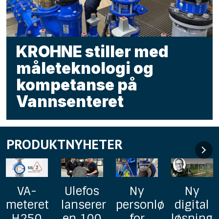
KROHNE stiller med
måleteknologi og
kompetanse på
Vannsenteret
PRODUKTNYHETER
Ulefos
Ny
Ny
GF
lanserer
personløfter
digital
lanserer
en 100
for
løsning
Uponor