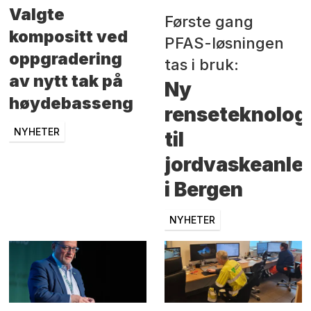
Valgte
Første gang
kompositt ved
PFAS-løsningen
oppgradering
tas i bruk:
av nytt tak på
Ny
høydebasseng
renseteknolog
NYHETER
til
jordvaskeanle
i Bergen
NYHETER