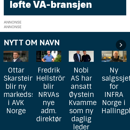
løfte VA-bransjen
ANNONSE
ANNONSE
NYTT OM NAVN
Fredrik
Nobi
Ny
AxFlow
n
Hellström
AS har
salgssjef
styrker
blir
ansatt
for
pumpe-
sjef
NRVAs
Øystein
INFRA
og
nye
Kvamme
Norge i
prosjekt
adm.
som ny
Hallingplast
avdelin
direktør
daglig
med to
leder
erfarne