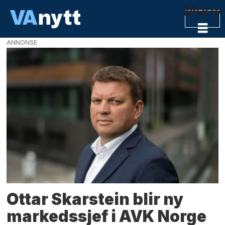
Meny
ANNONSE
VAnytt
-
VA-
bransjens
nyhetskanal
Ottar Skarstein blir ny
markedssjef i AVK Norge