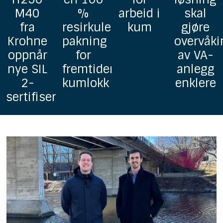
%
arbeid i
skal
homoge
resirkulerbar
kum
gjøre
grunnav
pakning
overvåking
i PP
for
av VA-
fremtidens
anlegg
kumlokk
enklere
ringer