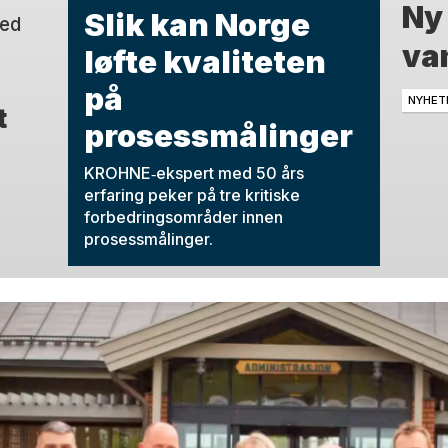
Ny
Slik kan Norge
med
van
løfte kvaliteten
på
NYHET
t
prosessmålinger
KROHNE‑ekspert med 50 års
erfaring peker på tre kritiske
forbedringsområder innen
prosessmålinger.