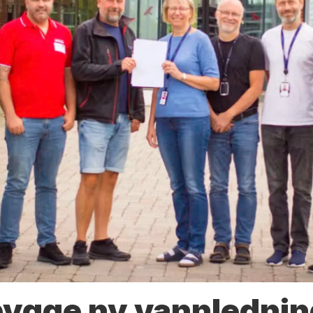
bygge ny vannlednin