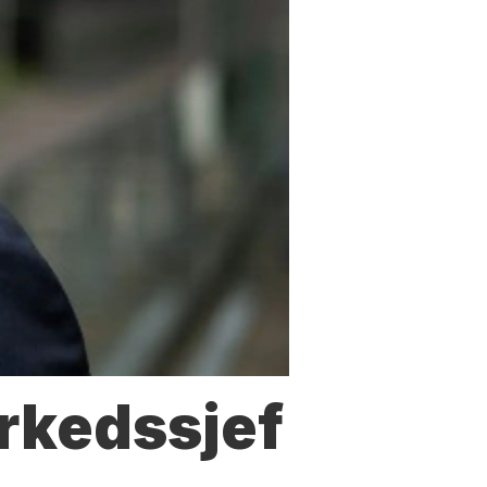
arkedssjef