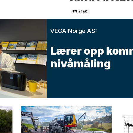
NYHETER
VEGA Norge AS:
Lærer opp kom
nivåmåling