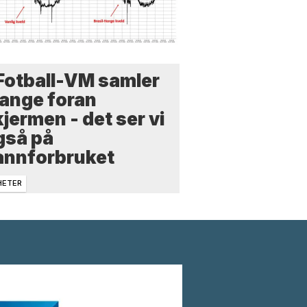
 Fotball-VM samler
ange foran
jermen - det ser vi
gså på
annforbruket
HETER