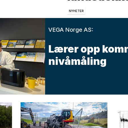
NYHETER
VEGA Norge AS:
Lærer opp kom
nivåmåling