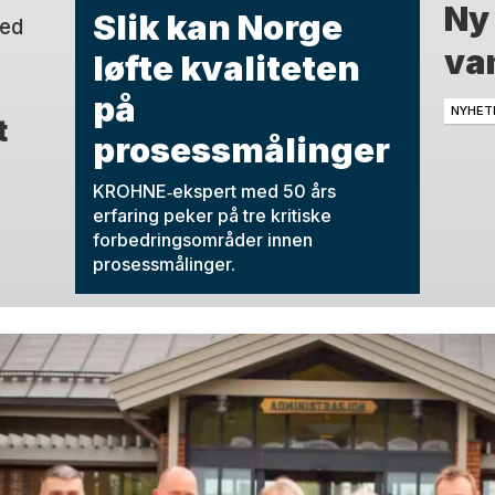
Ny
Slik kan Norge
med
van
løfte kvaliteten
på
NYHET
t
prosessmålinger
KROHNE‑ekspert med 50 års
erfaring peker på tre kritiske
forbedringsområder innen
prosessmålinger.