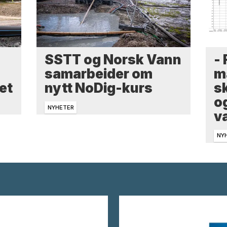
-
SSTT og Norsk Vann
m
samarbeider om
sk
et
nytt NoDig-kurs
o
NYHETER
v
NY