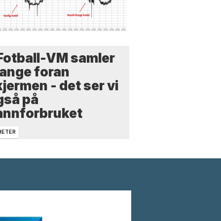
 Fotball-VM samler
ange foran
jermen - det ser vi
gså på
annforbruket
HETER