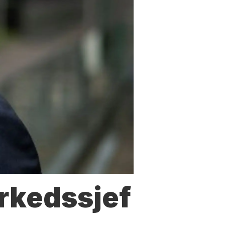
arkedssjef