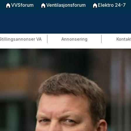
VVSforum
Ventilasjonsforum
Elektro 24-7
Stillingsannonser VA
Annonsering
Kontak