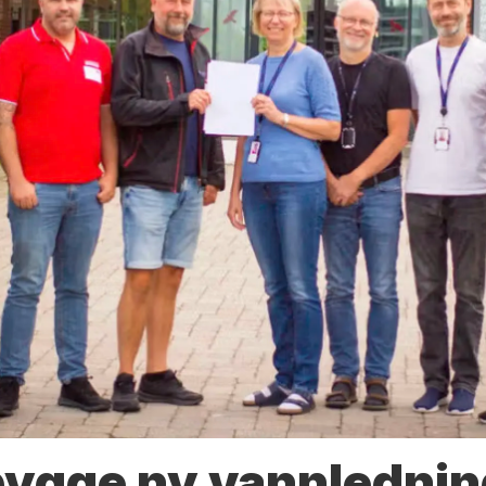
bygge ny vannlednin