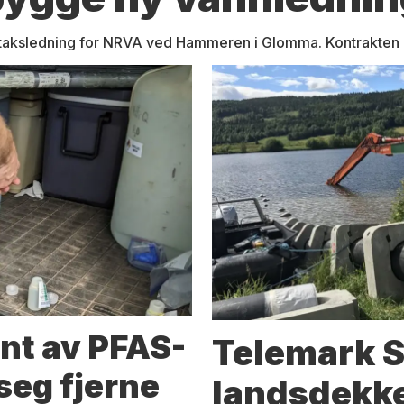
taksledning for NRVA ved Hammeren i Glomma. Kontrakten bl
nt av PFAS-
Telemark S
seg fjerne
landsdekk