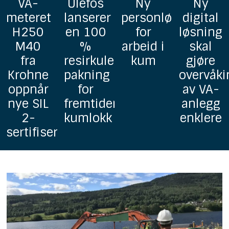
Ny
Ny
GF
Online
personløfter
digital
lanserer
bakterie
for
løsning
Uponor
for
arbeid i
skal
homogene
drikkeva
rbar
kum
gjøre
grunnavløpsrør
overvåking
i PP
av VA-
ns
anlegg
enklere