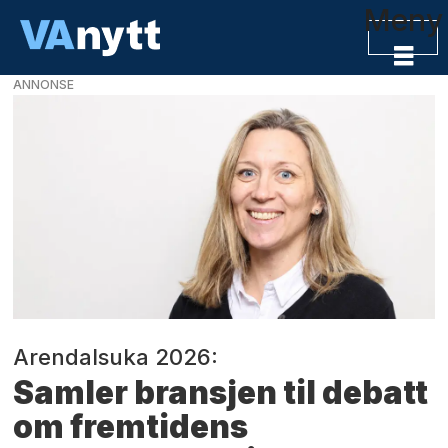
Meny
ANNONSE
VAnytt
-
VA-
bransjens
nyhetskanal
Arendalsuka 2026:
Samler bransjen til debatt
om fremtidens