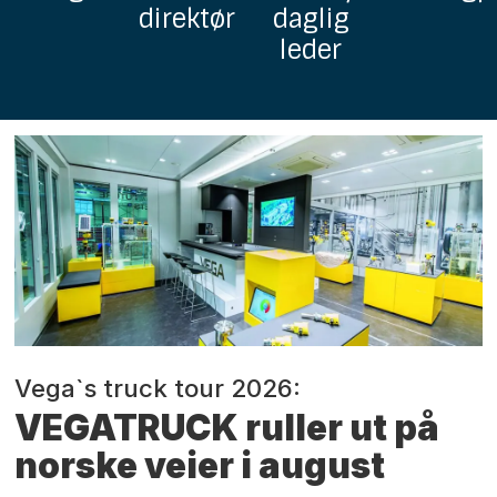
direktør
daglig
med to
leder
erfarne
fagprofil
Vega`s truck tour 2026:
VEGATRUCK ruller ut på
norske veier i august