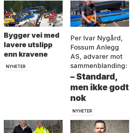
Bygger vei med
Per Ivar Nygård,
lavere utslipp
Fossum Anlegg
enn kravene
AS, advarer mot
sammenblanding:
NYHETER
– Standard,
men ikke godt
nok
NYHETER