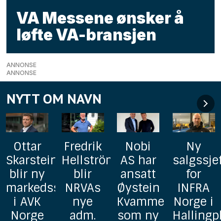
VA Messene ønsker å
løfte VA-bransjen
ANNONSE
ANNONSE
NYTT OM NAVN
Fredrik
Nobi
Ny
AxFlow
n
Hellström
AS har
salgssjef
styrker
blir
ansatt
for
pumpe-
sjef
NRVAs
Øystein
INFRA
og
nye
Kvamme
Norge i
prosjekt
adm.
som ny
Hallingplast
avdelin