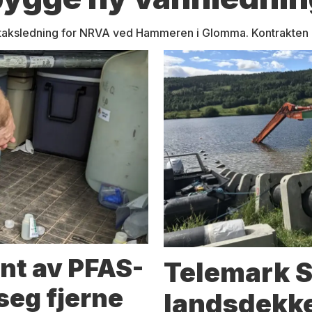
taksledning for NRVA ved Hammeren i Glomma. Kontrakten bl
nt av PFAS-
Telemark S
seg fjerne
landsdekk