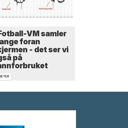
 Fotball-VM samler
ange foran
jermen - det ser vi
gså på
annforbruket
HETER