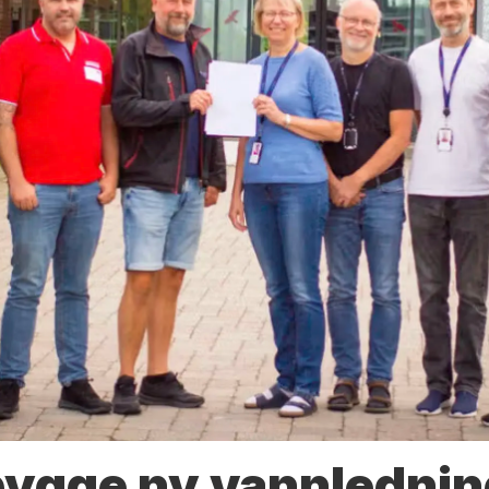
bygge ny vannlednin