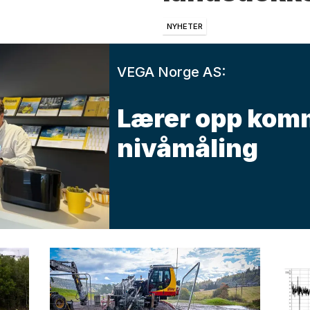
NYHETER
VEGA Norge AS:
Lærer opp kom
nivåmåling