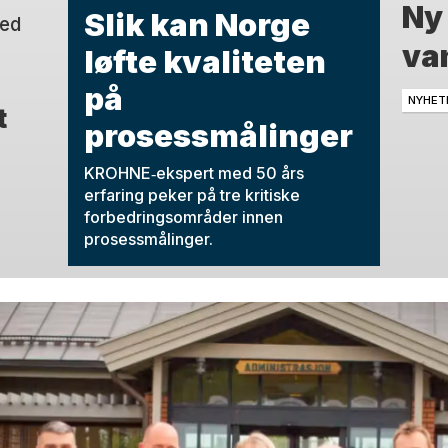
Ny
Slik kan Norge
med
van
løfte kvaliteten
på
NYHET
t
prosessmålinger
KROHNE‑ekspert med 50 års
erfaring peker på tre kritiske
forbedringsområder innen
prosessmålinger.