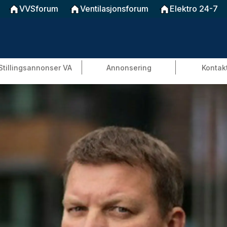
VVSforum
Ventilasjonsforum
Elektro 24-7
Stillingsannonser VA
Annonsering
Kontak