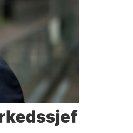
arkedssjef