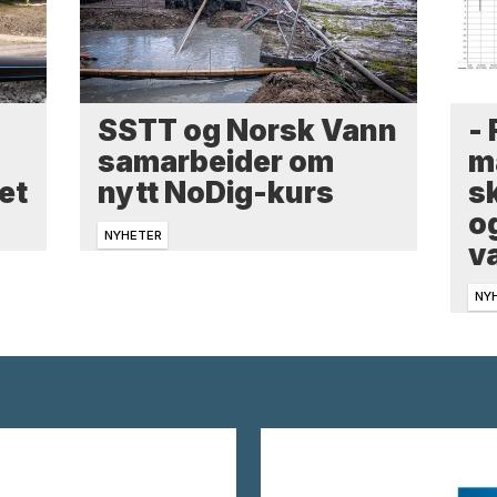
-
SSTT og Norsk Vann
m
samarbeider om
sk
et
nytt NoDig-kurs
o
NYHETER
v
NY