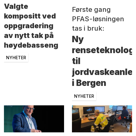
Valgte
Første gang
kompositt ved
PFAS-løsningen
oppgradering
tas i bruk:
av nytt tak på
Ny
høydebasseng
renseteknolog
NYHETER
til
jordvaskeanle
i Bergen
NYHETER