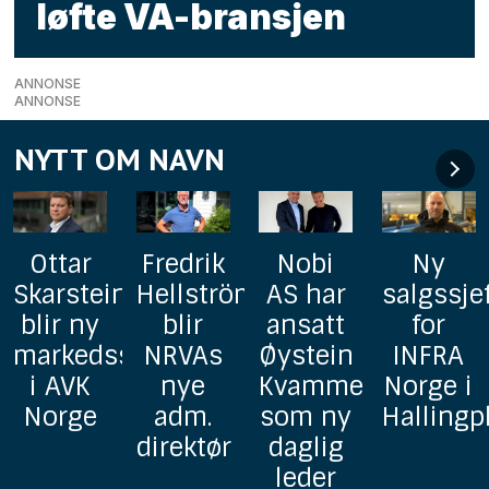
løfte VA-bransjen
ANNONSE
ANNONSE
NYTT OM NAVN
Fredrik
Nobi
Ny
AxFlow
n
Hellström
AS har
salgssjef
styrker
blir
ansatt
for
pumpe-
sjef
NRVAs
Øystein
INFRA
og
nye
Kvamme
Norge i
prosjekt
adm.
som ny
Hallingplast
avdelin
direktør
daglig
med to
leder
erfarne