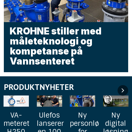
KROHNE stiller med
måleteknologi og
kompetanse på
Vannsenteret
PRODUKTNYHETER
Ulefos
Ny
Ny
GF
lanserer
personløfter
digital
lanserer
en 100
for
løsning
Uponor