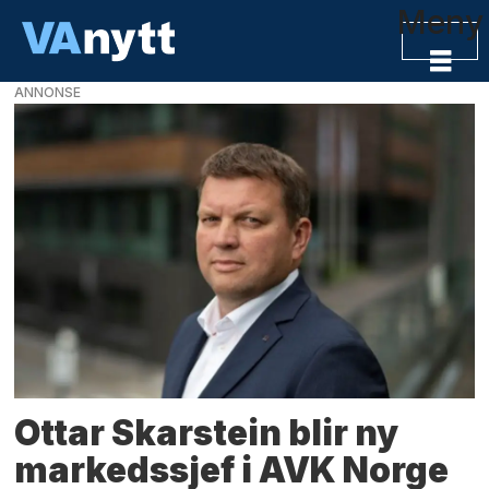
Meny
ANNONSE
VAnytt
-
VA-
bransjens
nyhetskanal
Ottar Skarstein blir ny
markedssjef i AVK Norge