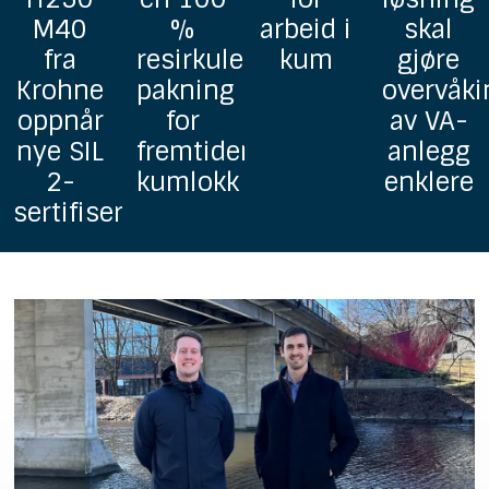
%
arbeid i
skal
homoge
resirkulerbar
kum
gjøre
grunnav
pakning
overvåking
i PP
for
av VA-
fremtidens
anlegg
kumlokk
enklere
ringer